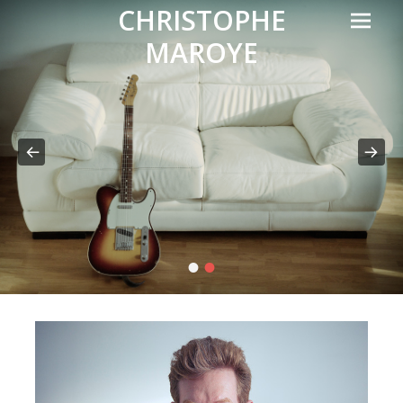
Prima
CHRISTOPHE
Menu
MAROYE
•
•