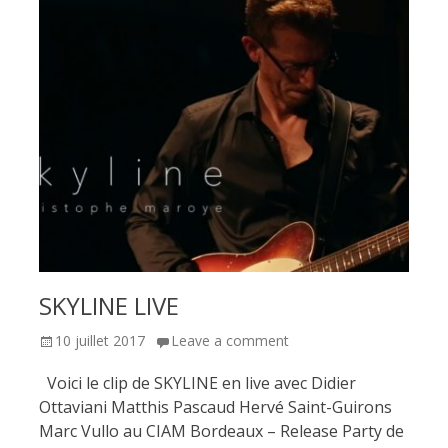
SKYLINE LIVE
Posted
10 juillet 2017
Leave a comment
on
Voici le clip de SKYLINE en live avec Didier
Ottaviani Matthis Pascaud Hervé Saint-Guirons
Marc Vullo au CIAM Bordeaux – Release Party de